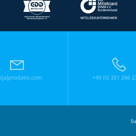
o[a]prodatis.com
+49 (0) 351 266 2
Su