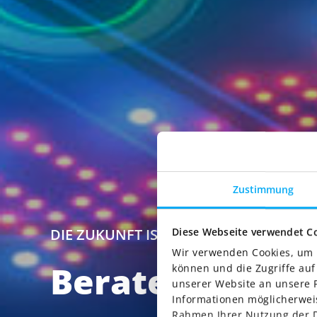
Zustimmung
Diese Webseite verwendet C
DIE ZUKUNFT IST DIGITAL. WIR SIND I
Wir verwenden Cookies, um I
Beratend.Innov
können und die Zugriffe au
unserer Website an unsere P
Informationen möglicherweis
Rahmen Ihrer Nutzung der D