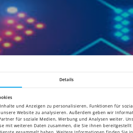
Details
ookies
HR PARTNER.
nhalte und Anzeigen zu personalisieren, Funktionen für sozi
ativ.Zukunftssich
f unsere Website zu analysieren. Außerdem geben wir Informa
artner für soziale Medien, Werbung und Analysen weiter. Uns
e mit weiteren Daten zusammen, die Sie ihnen bereitgestellt 
ienste gesammelt haben. Weitere Informationen finden Sie 